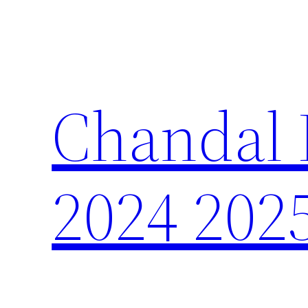
Saltar
al
contenido
Chandal 
2024 202