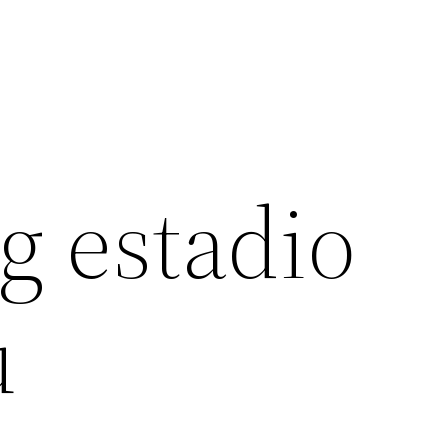
g estadio
u