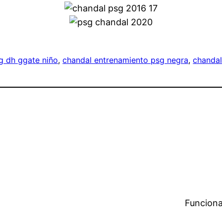
g dh ggate niño
, 
chandal entrenamiento psg negra
, 
chanda
Funciona