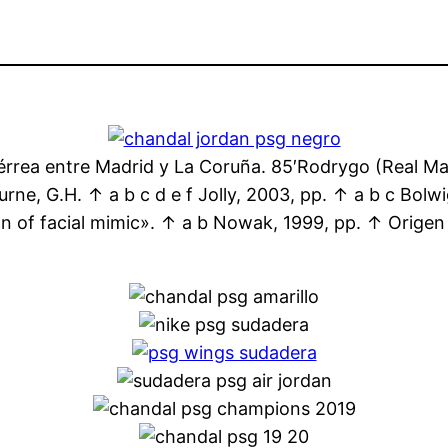
a férrea entre Madrid y La Coruña. 85′Rodrygo (Real M
urne, G.H. ↑ a b c d e f Jolly, 2003, pp. ↑ a b c Bolw
n of facial mimic». ↑ a b Nowak, 1999, pp. ↑ Origen 