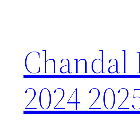
Saltar
al
contenido
Chandal 
2024 202