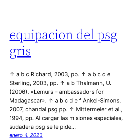
equipacion del psg
gris
↑ a b c Richard, 2003, pp. ↑ a b c d e
Sterling, 2003, pp. ↑ a b Thalmann, U.
(2006). «Lemurs – ambassadors for
Madagascar». ↑ a b c d e f Ankel-Simons,
2007, chandal psg pp. ↑ Mittermeier et al.,
1994, pp. Al cargar las misiones especiales,
sudadera psg se le pide…
enero 4, 2023