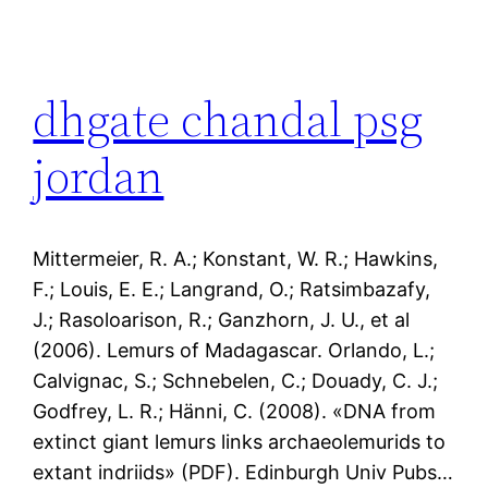
dhgate chandal psg
jordan
Mittermeier, R. A.; Konstant, W. R.; Hawkins,
F.; Louis, E. E.; Langrand, O.; Ratsimbazafy,
J.; Rasoloarison, R.; Ganzhorn, J. U., et al
(2006). Lemurs of Madagascar. Orlando, L.;
Calvignac, S.; Schnebelen, C.; Douady, C. J.;
Godfrey, L. R.; Hänni, C. (2008). «DNA from
extinct giant lemurs links archaeolemurids to
extant indriids» (PDF). Edinburgh Univ Pubs…