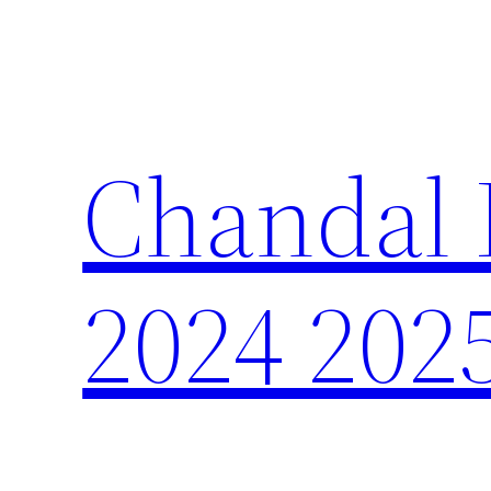
Saltar
al
contenido
Chandal 
2024 202