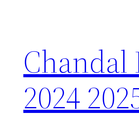
Saltar
al
contenido
Chandal 
2024 202