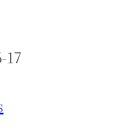
6-17
s