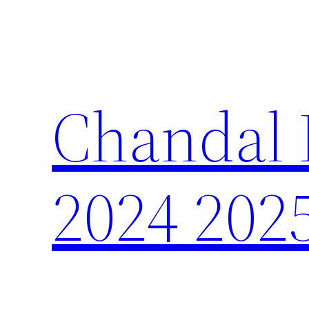
Saltar
al
contenido
Chandal 
2024 202