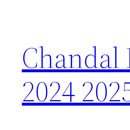
Saltar
al
contenido
Chandal 
2024 202