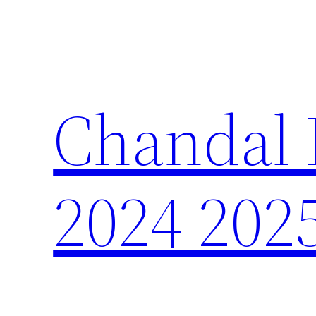
Saltar
al
contenido
Chandal 
2024 202