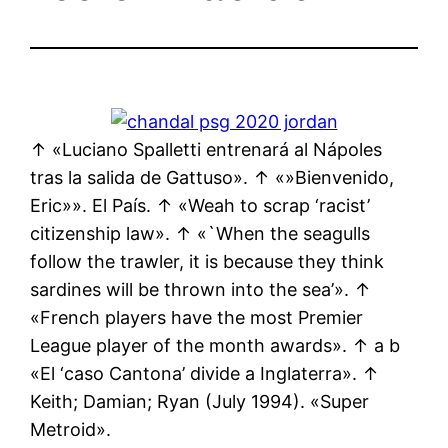
↑ «Luciano Spalletti entrenará al Nápoles
tras la salida de Gattuso». ↑ «»Bienvenido,
Eric»». El País. ↑ «Weah to scrap ‘racist’
citizenship law». ↑ «`When the seagulls
follow the trawler, it is because they think
sardines will be thrown into the sea’». ↑
«French players have the most Premier
League player of the month awards». ↑ a b
«El ‘caso Cantona’ divide a Inglaterra». ↑
Keith; Damian; Ryan (July 1994). «Super
Metroid».