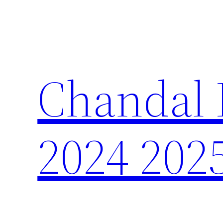
Saltar
al
contenido
Chandal 
2024 202