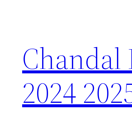
Saltar
al
contenido
Chandal 
2024 202